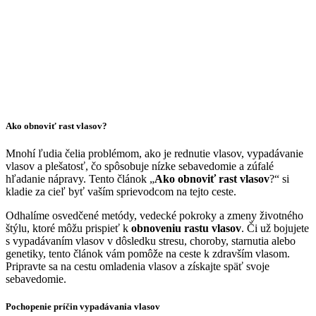
Ako obnoviť rast vlasov?
Mnohí ľudia čelia problémom, ako je rednutie vlasov, vypadávanie
vlasov a plešatosť, čo spôsobuje nízke sebavedomie a zúfalé
hľadanie nápravy. Tento článok „
Ako obnoviť rast vlasov
?“ si
kladie za cieľ byť vaším sprievodcom na tejto ceste.
Odhalíme osvedčené metódy, vedecké pokroky a zmeny životného
štýlu, ktoré môžu prispieť k
obnoveniu rastu vlasov
. Či už bojujete
s vypadávaním vlasov v dôsledku stresu, choroby, starnutia alebo
genetiky, tento článok vám pomôže na ceste k zdravším vlasom.
Pripravte sa na cestu omladenia vlasov a získajte späť svoje
sebavedomie.
Pochopenie príčin vypadávania vlasov