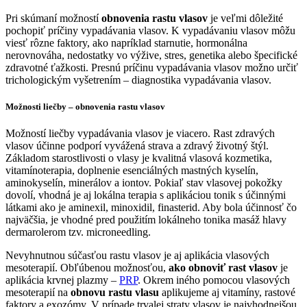
Pri skúmaní možností
obnovenia rastu vlasov
je veľmi dôležité
pochopiť príčiny vypadávania vlasov. K vypadávaniu vlasov môžu
viesť rôzne faktory, ako napríklad starnutie, hormonálna
nerovnováha, nedostatky vo výžive, stres, genetika alebo špecifické
zdravotné ťažkosti. Presnú príčinu vypadávania vlasov možno určiť
trichologickým vyšetrením – diagnostika vypadávania vlasov.
Možnosti liečby – obnovenia rastu vlasov
Možností liečby vypadávania vlasov je viacero. Rast zdravých
vlasov účinne podporí vyvážená strava a zdravý životný štýl.
Základom starostlivosti o vlasy je kvalitná vlasová kozmetika,
vitamínoterapia, doplnenie esenciálných mastných kyselín,
aminokyselín, minerálov a iontov. Pokiaľ stav vlasovej pokožky
dovolí, vhodná je aj lokálna terapia s aplikáciou tonik s účinnými
látkami ako je aminexil, minoxidil, finasterid. Aby bola účinnosť čo
najväčšia, je vhodné pred použitím lokálneho tonika masáž hlavy
dermarolerom tzv. microneedling.
Nevyhnutnou súčasťou rastu vlasov je aj aplikácia vlasových
mesoterapií. Obľúbenou možnosťou,
ako obnoviť rast vlasov
je
aplikácia krvnej plazmy –
PRP
. Okrem iného pomocou vlasových
mesoterapií na
obnovu rastu vlasu
aplikujeme aj vitamíny, rastové
faktory a exozómy. V prípade trvalej straty vlasov je najvhodnejšou