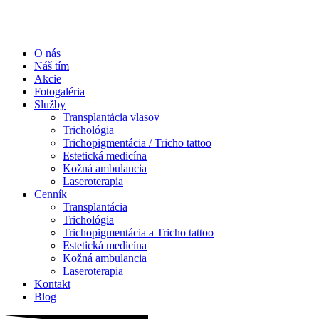
O nás
Náš tím
Akcie
Fotogaléria
Služby
Transplantácia vlasov
Trichológia
Trichopigmentácia / Tricho tattoo
Estetická medicína
Kožná ambulancia
Laseroterapia
Cenník
Transplantácia
Trichológia
Trichopigmentácia a Tricho tattoo
Estetická medicína
Kožná ambulancia
Laseroterapia
Kontakt
Blog