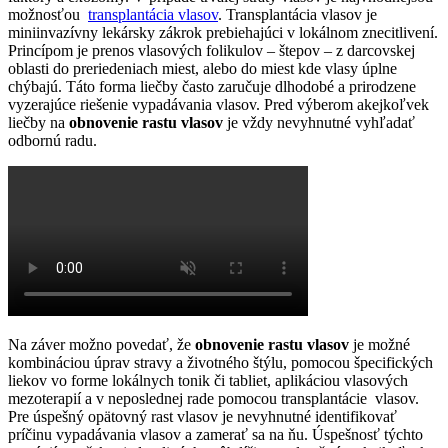
možnosťou
transplantácia vlasov
. Transplantácia vlasov je
miniinvazívny lekársky zákrok prebiehajúci v lokálnom znecitlivení.
Princípom je prenos vlasových folikulov – štepov – z darcovskej
oblasti do preriedeniach miest, alebo do miest kde vlasy úplne
chýbajú. Táto forma liečby často zaručuje dlhodobé a prirodzene
vyzerajúce riešenie vypadávania vlasov. Pred výberom akejkoľvek
liečby na
obnovenie rastu vlasov
je vždy nevyhnutné vyhľadať
odbornú radu.
Na záver možno povedať, že
obnovenie rastu vlasov
je možné
kombináciou úprav stravy a životného štýlu, pomocou špecifických
liekov vo forme lokálnych tonik či tabliet, aplikáciou vlasových
mezoterapií a v neposlednej rade pomocou transplantácie vlasov.
Pre úspešný opätovný rast vlasov je nevyhnutné identifikovať
príčinu vypadávania vlasov a zamerať sa na ňu. Úspešnosť týchto