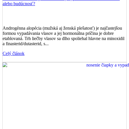
alebo budúcnosť?
Androgénna alopécia (mužská aj ženská plešatosť) je najčastejšou
formou vypadávania vlasov a jej hormonálna príčina je dobre
etablovaná. Trh liečby vlasov sa dlho spoliehal hlavne na minoxidil
a finasterid/dutasterid, s...
Celý článok