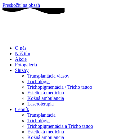
Preskočiť na obsah
O nás
Náš tím
Akcie
Fotogaléria
Služby
Transplantácia vlasov
Trichológia
Trichopigmentácia / Tricho tattoo
Estetická medicína
Kožná ambulancia
Laseroterapia
Cenník
Transplantácia
Trichológia
Trichopigmentácia a Tricho tattoo
Estetická medicína
Kožná ambulancia