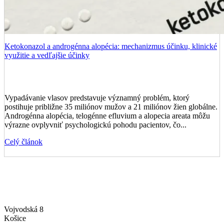
Ketokonazol a androgénna alopécia: mechanizmus účinku, klinické
využitie a vedľajšie účinky
Vypadávanie vlasov predstavuje významný problém, ktorý
postihuje približne 35 miliónov mužov a 21 miliónov žien globálne.
Androgénna alopécia, telogénne efluvium a alopecia areata môžu
výrazne ovplyvniť psychologickú pohodu pacientov, čo...
Celý článok
Vojvodská 8
Košice