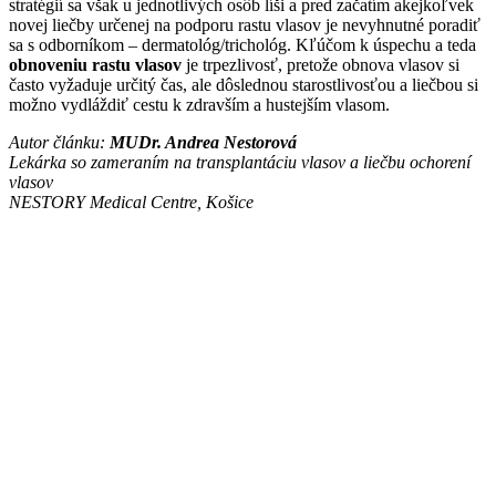
stratégií sa však u jednotlivých osôb líši a pred začatím akejkoľvek
novej liečby určenej na podporu rastu vlasov je nevyhnutné poradiť
sa s odborníkom – dermatológ/trichológ. Kľúčom k úspechu a teda
obnoveniu rastu vlasov
je trpezlivosť, pretože obnova vlasov si
často vyžaduje určitý čas, ale dôslednou starostlivosťou a liečbou si
možno vydláždiť cestu k zdravším a hustejším vlasom.
Autor článku:
MUDr. Andrea Nestorová
Lekárka so zameraním na transplantáciu vlasov a liečbu ochorení
vlasov
NESTORY Medical Centre, Košice