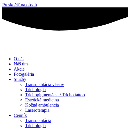
Preskočiť na obsah
O nás
Náš tím
Akcie
Fotogaléria
Služby
Transplantácia vlasov
Trichológia
Trichopigmentácia / Tricho tattoo
Estetická medicína
Kožná ambulancia
Laseroterapia
Cenník
Transplantácia
Trichológia