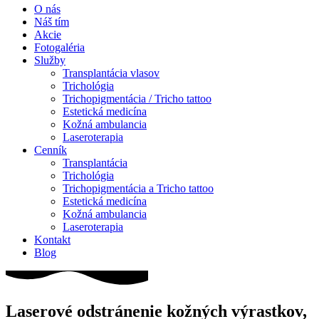
O nás
Náš tím
Akcie
Fotogaléria
Služby
Transplantácia vlasov
Trichológia
Trichopigmentácia / Tricho tattoo
Estetická medicína
Kožná ambulancia
Laseroterapia
Cenník
Transplantácia
Trichológia
Trichopigmentácia a Tricho tattoo
Estetická medicína
Kožná ambulancia
Laseroterapia
Kontakt
Blog
Laserové odstránenie kožných výrastkov,