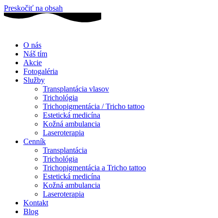
Preskočiť na obsah
O nás
Náš tím
Akcie
Fotogaléria
Služby
Transplantácia vlasov
Trichológia
Trichopigmentácia / Tricho tattoo
Estetická medicína
Kožná ambulancia
Laseroterapia
Cenník
Transplantácia
Trichológia
Trichopigmentácia a Tricho tattoo
Estetická medicína
Kožná ambulancia
Laseroterapia
Kontakt
Blog