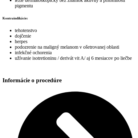
lézie dermatoskopicky bez známok aktivity a prítomnosti
pigmentu
Kontraindikácie:
tehotenstvo
dojčenie
herpes
podozrenie na maligný melanom v ošetrovanej oblasti
infekčné ochorenia
užívanie isotretioninu / derivát vit A/ aj 6 mesiacov po liečbe
Informácie o procedúre