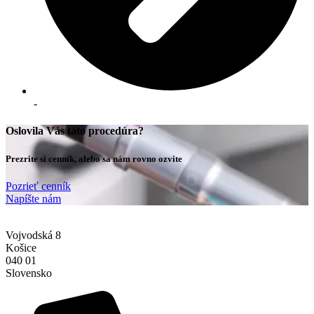
-
Oslovila Vás táto procedúra?
Prezrite si cenník, alebo sa nám rovno ozvite
Pozrieť cenník
Napíšte nám
Vojvodská 8
Košice
040 01
Slovensko