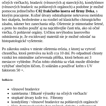
očných viečkach), bradavíc (vírusových aj stareckých), kondylómov
(vírusových bradavíc na pohlavných orgánoch) a podobne je možné
pomocou jedinečného
C02 frakčného lasera od firmy Deka
, s
ktorým pracujeme. Kožné útvary odstraňujeme nekrvavou metódou
bez skalpela, bezbolestne a na rozdiel od klasického chirurgického
zásahu, takmer bez zanechania stôp. Ošetrenie je mimoriadne šetrné,
a preto ho možno použiť aj na najcitlivejšie časti tela, ako sú očné
viečka, či pohlavné orgány. Určitou nevýhodou laserového
odstránenia je, že excidovaný materiál nie je možné odoslať na
histopatologické vyšetrenie.
Po zákroku ostáva v mieste ošetrenia erózia, z ktorej sa vytvorí
chrastička, ktorá pretrváva na koži cca 10 dní. Po odpadnutí chrasty
vzniká len minimálne začervenala plôška, ktorá behom asi 3
mesiacov vybledne. Počas tohto obdobia sa však musíte dôsledne
vyhýbať slnečným lúčom, či soláriám a používať krém s UV
faktorom 50 +.
Indikácie:
vírusové bradavice
xantelasma / žltkasté výrastky na očných viečkach/
stopkaté útvary kože tvz. Fibromy
kondylómy / vírusové bradavice na pohlavných orgánoch/